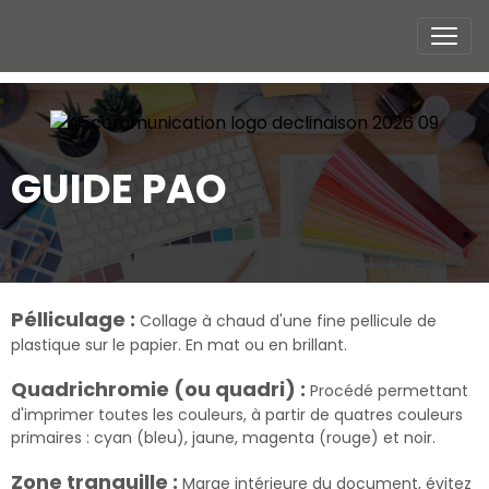
GUIDE PAO
Pélliculage :
Collage à chaud d'une fine pellicule de
plastique sur le papier. En mat ou en brillant.
Quadrichromie (ou quadri) :
Procédé permettant
d'imprimer toutes les couleurs, à partir de quatres couleurs
primaires : cyan (bleu), jaune, magenta (rouge) et noir.
Zone tranquille :
Marge intérieure du document, évitez